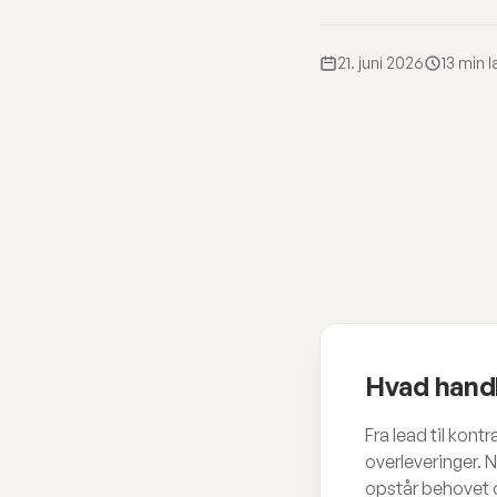
21. juni 2026
13 min 
Hvad handl
Fra lead til kon
overleveringer. N
opstår behovet o