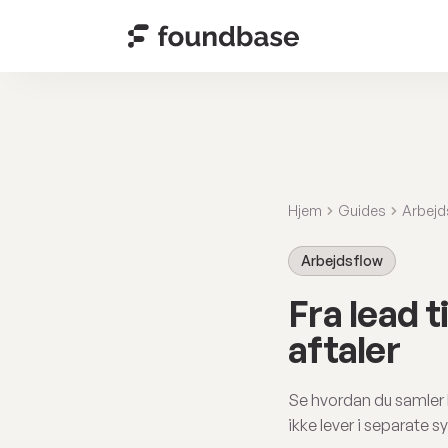
Hjem
Guides
Arbejd
Arbejdsflow
Fra lead t
aftaler
Se hvordan du samler h
ikke lever i separate s