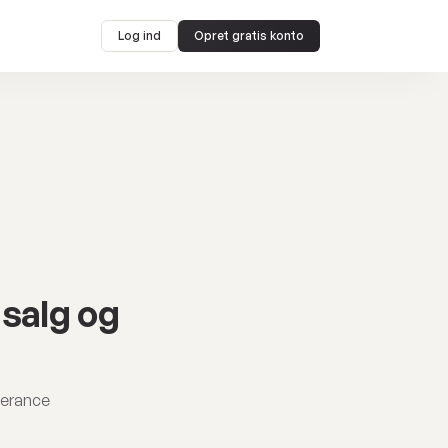
Log ind
Opret gratis konto
 salg og
everance