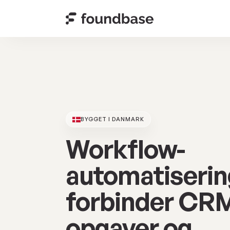
BYGGET I DANMARK
Workflow-
automatiserin
forbinder CR
opgaver og