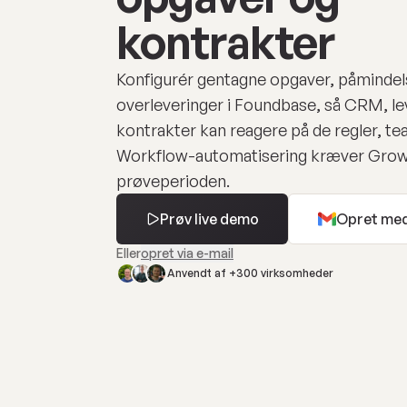
kontrakter
Konfigurér gentagne opgaver, påmindel
overleveringer i Foundbase, så CRM, l
kontrakter kan reagere på de regler, te
Workflow-automatisering kræver Grow
prøveperioden.
Prøv live demo
Opret med
Eller
opret via e-mail
Anvendt af +300 virksomheder