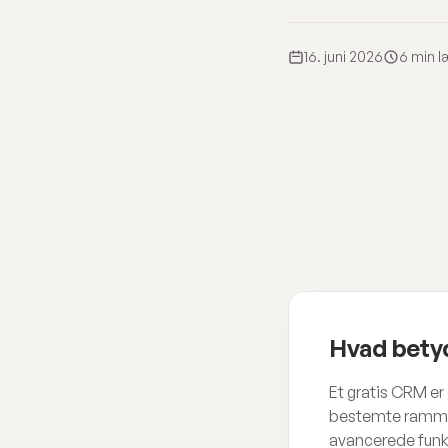
16. juni 2026
6 min l
Hvad betyd
Et gratis CRM e
bestemte rammer.
avancerede funkt