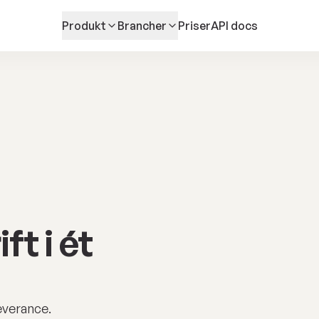
Produkt
Brancher
Priser
API docs
ft i ét
everance.