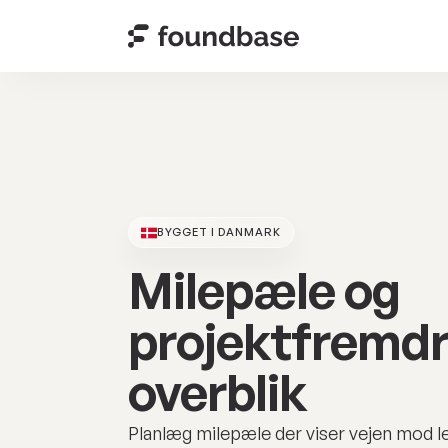
BYGGET I DANMARK
Milepæle og
projektfremdri
overblik
Planlæg milepæle der viser vejen mod l