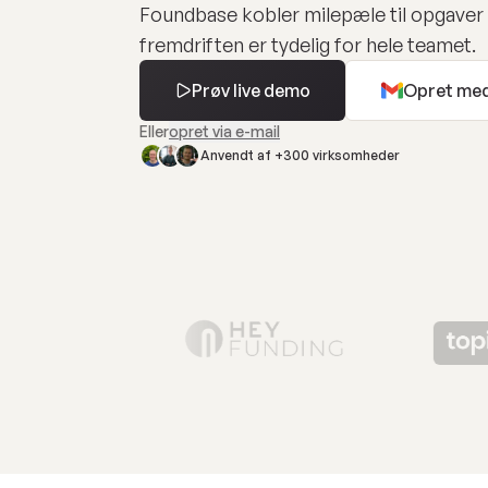
Foundbase kobler milepæle til opgaver
fremdriften er tydelig for hele teamet.
Prøv live demo
Opret med
Eller
opret via e-mail
Anvendt af +300 virksomheder